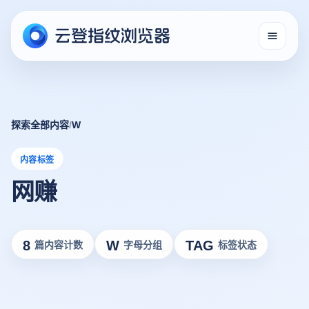
探索全部内容
/
W
内容标签
网赚
8
W
TAG
篇内容计数
字母分组
标签状态