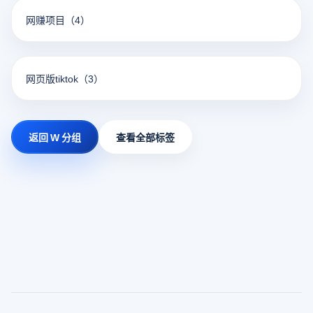
网赚项目
（4）
网页版tiktok
（3）
返回 W 分组
查看全部标签