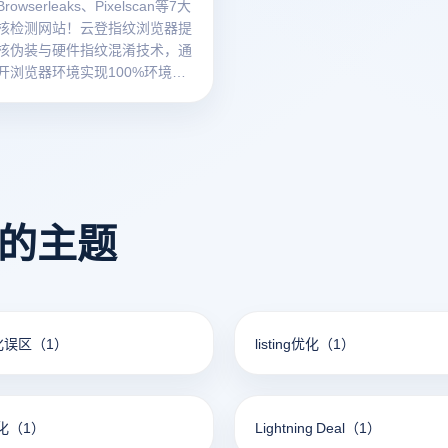
owserleaks、Pixelscan等7大
核检测网站！云登指纹浏览器提
核伪装与硬件指纹混淆技术，通
开浏览器环境实现100%环境隐
跨境电商多账号安全。
看的主题
优化误区
（1）
listing优化
（1）
优化
（1）
Lightning Deal
（1）