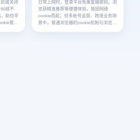
开启或关闭
日常上网时，登录平台免重复输密码、浏
户纠结不
览获精准推荐等便捷体验，皆因网络
路，助你平
cookie而起；但多账号运营、跨境业务场
kie管理
景中，普通浏览器的cookie机制与浏览器
指纹追踪，易引发账号关联、隐私泄露问
题，云登指纹浏览器可针对性解决这些痛
点。