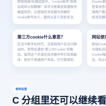
跨境电商/社媒运营中，“cookie账号”高频
Cooki
出现却认知模糊？误寻注册渠道易遭账号
登录状态
被盗风险，云登指纹浏览器为你解析
理用户需高
cookie账号含义，提供从定义到安全注册
纹浏览器
的全方位管理方案。
Cooki
第三方cookie什么意思？
网站使用
在当今数字化时代，互联网用户在访问网
网站Coo
站时，常常会遇到“第三方Cookie”的概
与隐私风
念。虽然这个术语在技术圈中早已耳熟能
Cooki
详，但对于普通用户来说，仍可能感到陌
全，防止
生。本文将为您详细解析什么是第三方
Cookie，并结合云登指纹浏览器的功
能，探讨其在保护用户隐私和提升上网安
全方面的应用。
相邻标签
C 分组里还可以继续