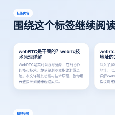
标签内容
围绕这个标签继续阅
webRTC是干嘛的？webrtc技
webrt
术原理详解
地址的
WebRTC是实时音视频通话、在线协作
深入了解
的核心技术，却暗藏浏览器指纹泄露风
地址，以
险。本文详解其功能与技术原理，教你用
详解We
云登指纹浏览器规避风险。
指纹浏览
纹防护技
险，为多
相邻标签