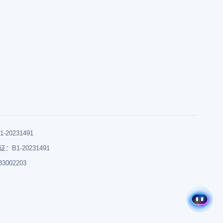
0231491
B1-20231491
002203