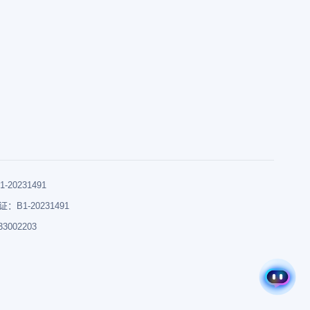
0231491
B1-20231491
002203