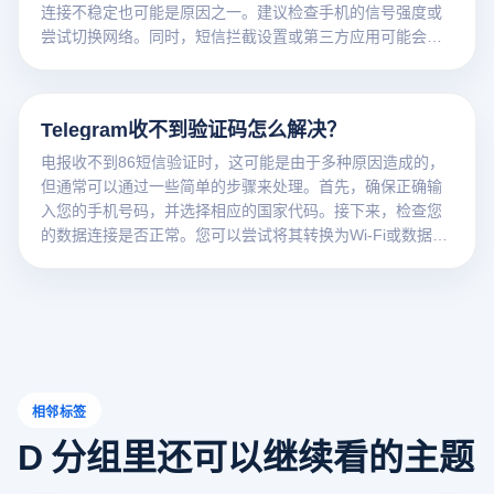
连接不稳定也可能是原因之一。建议检查手机的信号强度或
尝试切换网络。同时，短信拦截设置或第三方应用可能会阻
止验证码短信的接收。最后，如果你在短时间内频繁要求验
证码，Telegram可能会出于安全考虑限制发送，建议耐心等
待一段时间再次尝试。
Telegram收不到验证码怎么解决？
电报收不到86短信验证时，这可能是由于多种原因造成的，
但通常可以通过一些简单的步骤来处理。首先，确保正确输
入您的手机号码，并选择相应的国家代码。接下来，检查您
的数据连接是否正常。您可以尝试将其转换为Wi-Fi或数据网
络以提高信号。此外，确保您的手机没有处于飞行模式，并
且没有短信拦截应用程序影响验证码的接收。如果这些方法
仍然无效，您可以尝试再次要求验证码或联系Telegram客户
服务以获得进一步帮助。
相邻标签
D 分组里还可以继续看的主题