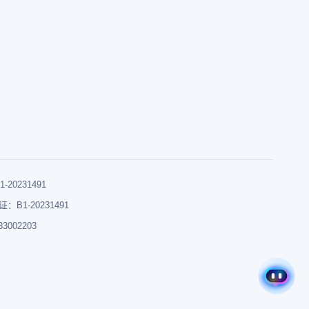
0231491
B1-20231491
002203