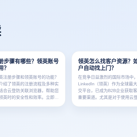
读
册步骤有哪些？领英账号
领英怎么找客户资源？
用？
户自动找上门？
英注册步骤和领英账号的功能？
在竞争日益激烈的国际市场中
介绍了领英的注册流程及多种实
LinkedIn（领英）作为全球
结合云登防关联浏览器，帮助您
交平台，已成为B2B企业获取
领英时的安全性和效率。立即注
重要渠道。尤其是对于使用云
更安全的社交体验！
览器的SEO运营人员来说，如
高效寻找客户资源，并通过优
户自动找上门，是提升品牌曝
关键。