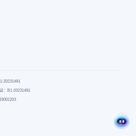
0231491
B1-20231491
002203