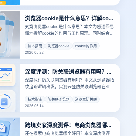
浏览器cookie是什么意思？详解cookie的作用与多店防关联隔离深度闭环
究竟浏览器cookie是什么意思？本文为您通俗易
懂地拆解cookie的作用与工作原理。同时结合跨
境出海实战，深度剖析跨境电商、多账号矩阵运
营中如何利用云登指纹浏览器实现Cookie的深度
技术指南
浏览器cookie
cookie的作用
2026.05.22
沙盒隔离，彻底告别店铺关联封号风险！
深度评测：防关联浏览器有用吗？揭秘跨境矩阵运营的“防封号”底层技术真相
深度探讨防关联浏览器有用吗？本文从浏览器指
纹追踪逻辑出发，实测云登防关联浏览器在亚马
逊、Facebook、TikTok等平台的安全表现。详
解浏览器防关联核心原理、RPA自动化提效及硬
技术指南
防关联浏览器
浏览器防关联
2026.05.14
件隔离技术，助您打破关联封号魔咒，构建稳健
的跨境账号矩阵资产。
跨境卖家深度测评：电商浏览器哪个好用？揭秘云登浏览器的防关联黑科技
还在搜索电商浏览器哪个好用？本文深度测评