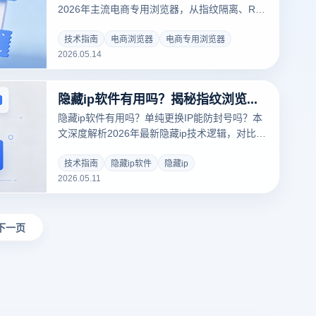
2026年主流电商专用浏览器，从指纹隔离、RPA
自动化到多开同步性能，全方位揭秘云登浏览器
如何助跨境卖家攻克亚马逊、TikTok、Temu等
技术指南
电商浏览器
电商专用浏览器
2026.05.14
多平台风控关联难题。掌握核心选型标准，保障
账号资产安全，实现人效翻倍。
隐藏ip软件有用吗？揭秘指纹浏览器与隐藏ip在防关联中的核心真相
隐藏ip软件有用吗？单纯更换IP能防封号吗？本
文深度解析2026年最新隐藏ip技术逻辑，对比虚
拟网络代理、代理与指纹浏览器的本质区别。结
合云登指纹浏览器的环境隔离与WebRTC防泄露
技术指南
隐藏ip软件
隐藏ip
2026.05.11
功能，为您提供跨境电商、社媒矩阵多账号防关
联的终极解决方案。
下一页