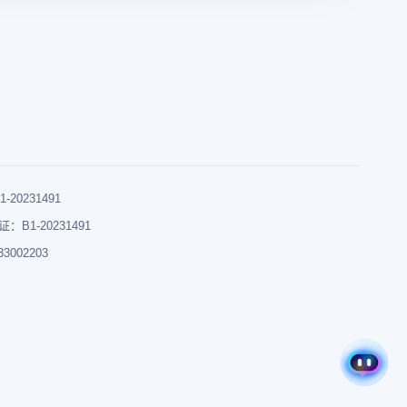
0231491
B1-20231491
002203