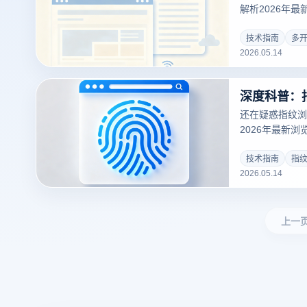
解析2026年
到SSD全方位
云登浏览器独家
技术指南
多
2026.05.14
览器并实现数百
线、延迟与卡顿
还在疑惑指纹浏
2026年最新
纹浏览器如何通
跨境电商、社交
技术指南
指
2026.05.14
账号管理、RP
您保障数字资产
上一