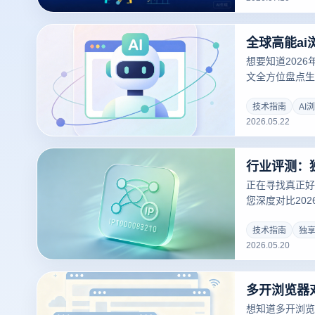
想要知道202
文全方位盘点生
用的ai指纹浏
解密AI风控时
技术指南
AI
2026.05.22
能化行为模拟保
海流量红利！
正在寻找真正好
您深度对比20
纯净度对跨境多
指纹浏览器，详
技术指南
独享
2026.05.20
建全方位的多店
风控风险。
想知道多开浏览