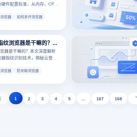
最新硬件配置标准，从内存、CPU
拆解多开浏览器的资源消耗。结合
内核优化技术，教你如何多开浏
开浏览器
如何多开浏览器
个账号流畅运行，彻底解决掉
难题。
深度科普：指纹浏览器是干嘛的？从防关联原理到多账号运营的提效真相
览器是干嘛的？本文深度解析
浏览器指纹识别技术，揭秘云登指
过内核级伪装与环境隔离，破解
媒体矩阵的防关联难题。涵盖多
纹浏览器
防关联浏览器
A自动化提效及核心安全策略，助
安全，实现规模化业务增长。
1
页
2
3
4
5
...
167
168