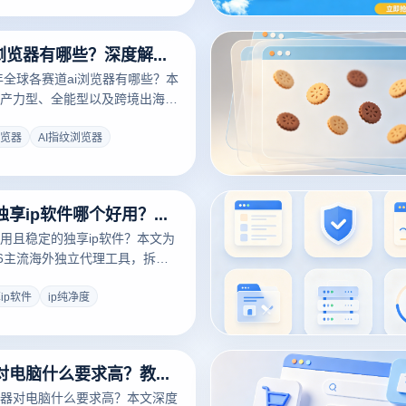
全球高能ai浏览器有哪些？深度解析ai指纹浏览器在跨境矩阵中的颠覆性进化
6年全球各赛道ai浏览器有哪些？本
产力型、全能型以及跨境出海专
览器。结合云登指纹浏览器，深度
代下，如何利用内核级防关联与智
浏览器
AI指纹浏览器
障多账号安全，助您轻松破局出
行业评测：独享ip软件哪个好用？高ip纯净度跨境网络与指纹浏览器协同方案
用且稳定的独享ip软件？本文为
26主流海外独立代理工具，拆解ip
账号资产的核心价值。结合云登
解如何从网络层与硬件指纹层构
ip软件
ip纯净度
铺防关联安全屏障，规避平台AI
多开浏览器对电脑什么要求高？教你如何多开浏览器实现矩阵不卡顿
器对电脑什么要求高？本文深度