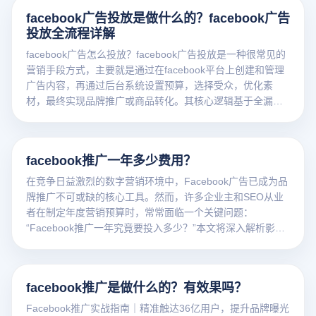
facebook广告投放是做什么的？facebook广告
投放全流程详解
facebook广告怎么投放？facebook广告投放是一种很常见的
营销手段方式，主要就是通过在facebook平台上创建和管理
广告内容，再通过后台系统设置预算，选择受众，优化素
材，最终实现品牌推广或商品转化。其核心逻辑基于全漏斗
营销模式，并利用付费推广实现精准营销的数字化营销方
式，而投放的方式，技巧与操作等都是需要一定的技巧。
facebook推广一年多少费用？
在竞争日益激烈的数字营销环境中，Facebook广告已成为品
牌推广不可或缺的核心工具。然而，许多企业主和SEO从业
者在制定年度营销预算时，常常面临一个关键问题：
“Facebook推广一年究竟要投入多少？”本文将深入解析影响
Facebook广告成本的关键因素，包括行业竞争、目标受众、
广告形式与投放策略，并提供实用的预算规划建议，帮助你
在可控成本下实现最大化的品牌曝光与转化效果。
facebook推广是做什么的？有效果吗？
Facebook推广实战指南｜精准触达36亿用户，提升品牌曝光