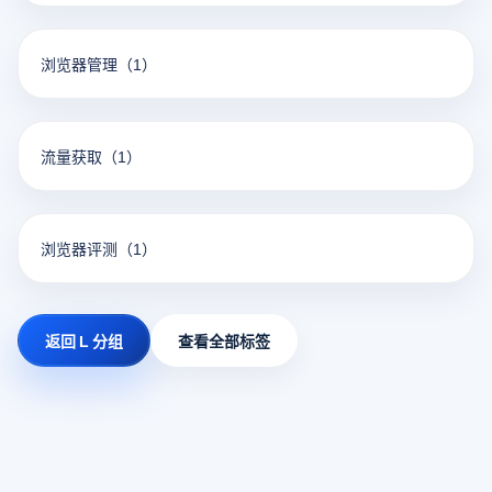
浏览器管理
（1）
流量获取
（1）
浏览器评测
（1）
返回 L 分组
查看全部标签