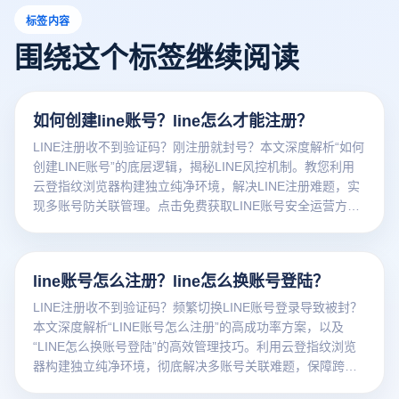
标签内容
围绕这个标签继续阅读
如何创建line账号？line怎么才能注册？
LINE注册收不到验证码？刚注册就封号？本文深度解析“如何
创建LINE账号”的底层逻辑，揭秘LINE风控机制。教您利用
云登指纹浏览器构建独立纯净环境，解决LINE注册难题，实
现多账号防关联管理。点击免费获取LINE账号安全运营方
案！
line账号怎么注册？line怎么换账号登陆？
LINE注册收不到验证码？频繁切换LINE账号登录导致被封？
本文深度解析“LINE账号怎么注册”的高成功率方案，以及
“LINE怎么换账号登陆”的高效管理技巧。利用云登指纹浏览
器构建独立纯净环境，彻底解决多账号关联难题，保障跨境
业务安全稳定。点击免费获取防封秘籍！