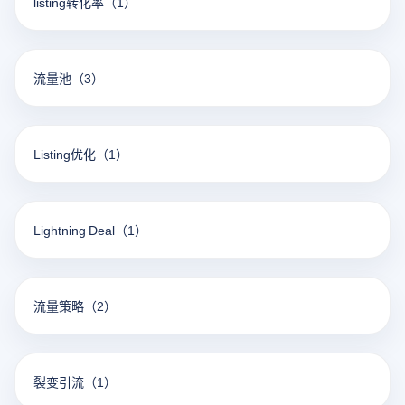
listing转化率
（1）
流量池
（3）
Listing优化
（1）
Lightning Deal
（1）
流量策略
（2）
裂变引流
（1）