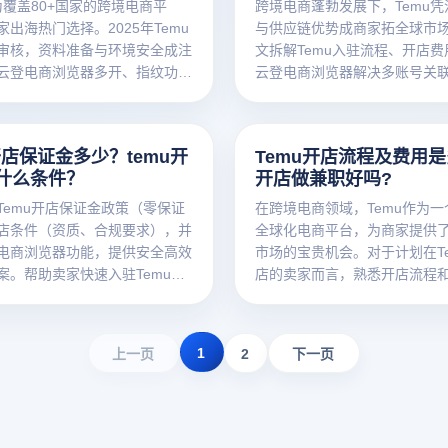
为覆盖80+国家的跨境电商平
跨境电商蓬勃发展下，Temu
出海热门选择。2025年Temu
与供应链优势成商家拓全球市
审核，资料准备与环境安全成注
文拆解Temu入驻流程、开店
云登电商浏览器多开、指纹功能
云登电商浏览器解决多账号关
全高效入驻。
力商家高效合规开店。
开店保证金多少？temu开
Temu开店流程及费用是
什么条件？
开店做兼职好吗?
Temu开店保证金政策（零保证
在跨境电商领域，Temu作为
店条件（资质、合规要求），并
全球化电商平台，为商家提供
电商浏览器功能，提供安全高效
市场的宝贵机会。对于计划在T
案。帮助卖家快速入驻Temu，
店的卖家而言，熟悉开店流程
，优化开店流程。关键词：
功运营的关键。同时，不少人
店保证金、temu开店条件、云登
否可以将Temu开店作为兼职副
器、temu开店教程、电商开店
营。下面，我们将详细讲解Te
1
上一页
2
下一页
emu账号安全、跨境电商开店。
程及费用，以及开店作为兼职
行性。同时，结合云登指纹浏
优势，帮助卖家实现更高效、
营。