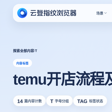
场景
探索全部内容
/
T
内容标签
temu开店流程
14
T
TAG
篇内容计数
字母分组
标签状态