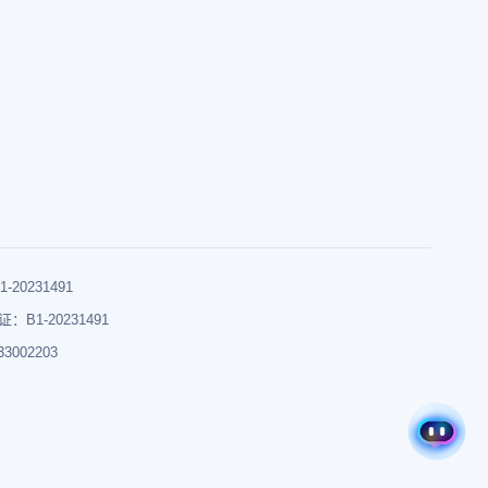
0231491
B1-20231491
002203