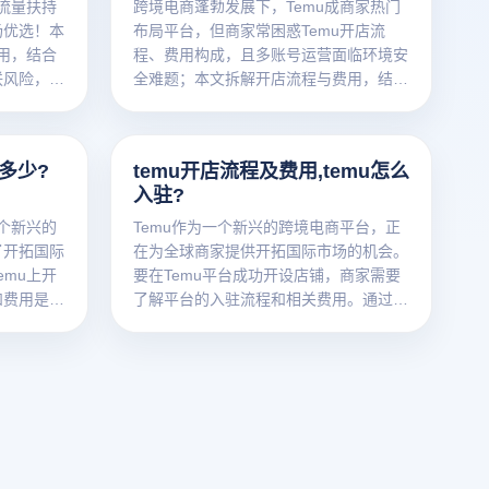
凭流量扶持
跨境电商蓬勃发展下，Temu成商家热门
场优选！本
布局平台，但商家常困惑Temu开店流
费用，结合
程、费用构成，且多账号运营面临环境安
联风险，助
全难题；本文拆解开店流程与费用，结合
云登电商浏览器功能，助力商家高效合规
入驻Temu。
多少?
temu开店流程及费用,temu怎么
入驻?
一个新兴的
Temu作为一个新兴的跨境电商平台，正
了开拓国际
在为全球商家提供开拓国际市场的机会。
emu上开
要在Temu平台成功开设店铺，商家需要
和费用是成
了解平台的入驻流程和相关费用。通过正
也在思考是
确的流程，您可以顺利创建店铺并开始销
业来经
售，进一步扩大品牌的市场知名度。接下
mu开店流
来，我们将为您详细介绍Temu开店流程
是否具备可
及费用，并帮助您顺利入驻该平台。
览器的功能
安全的运