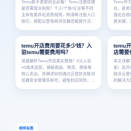
Temu新手卖家创业必看！Temu注册店铺
Temu作
是否需营业执照？个人/个体/企业等不同
台，是卖家
主体有差异化资质规则，附清晰注册入口
强化合规
指引，搭配云登电商浏览器还能提升注册
册关键，
铺货效率，助你顺畅开启电商路。
助卖家安
temu开店费用要花多少钱？入
temu
驻temu需要费用吗？
店需要
深度解析Temu开店真实费用！0元入驻
本文详解
≠0成本运营，揭秘商品、物流、佣金等
金）及开
核心支出，并阐述如何通过云登防关联浏
结合云登
览器安全管理多账号，避免封店风险，实
的解决方
现降本增效。立即获取Temu成本优化策
规避风险
略！
temu开
电商浏览
工具、t
相邻标签