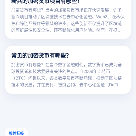
新兴的加密货币项目有哪些？
加密货币有哪些？当今的加密货币市场正在快速发展，许多
新兴项目推动了区块链技术在去中心化金融、Web3、隐私保
护和跨链互操作等领域的进步。这些创新不仅提升了区块链
的可扩展性和安全性，还不断优化用户体验。然而，在投资
和管理这些数字资产时，隐私保护和账户安全至关重要。云
登指纹浏览器可以帮助用户实现多账户隔离，避免设备指纹
关联，隐藏真实IP地址，降低交易风险，提高加密资产的安
常见的加密货币有哪些？
全性。
加密货币有哪些？在当今数字金融时代，数字货币已成为全
球投资者和技术爱好者关注的焦点。自2009年比特币
（BTC）问世以来，各类数字货币不断涌现，推动了区块链
技术的发展，并在支付、智能合约、去中心化金融（DeFi）
等领域得到了广泛应用。随着区块链技术的成熟，数字货币
逐步成为全球金融体系的重要组成部分，在投资、支付及跨
境交易中展现出巨大潜力。从比特币的价值存储功能到以太
坊的智能合约应用，数字货币正深刻改变传统金融格局。然
而，在加密货币交易中，账户安全和隐私保护至关重要。云
登指纹浏览器能够有效防止多账户关联，隐藏真实设备指
纹，并支持代理IP切换，从而降低交易风险，保障用户资产
相邻标签