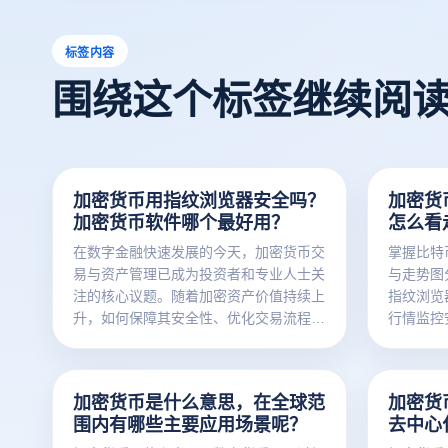
标签内容
围绕这个标签继续阅
加密货币用指纹浏览器安全吗？
加密货
加密货币软件哪个最好用？
怎么看
在数字金融快速发展的今天，加密货币交
掌握比特
易与资产管理已成为投资者和专业人士关
与走势图
注的核心议题。随着加密资产价值持续上
指纹浏览
升，如何保障其安全性、优化交易流程、
行情监控
提升管理效率，已成为行业亟需解决的关
策略！
键问题。本文深入探讨加密货币的安全管
理策略、技术趋势与未来发展方向，助您
加密货币是什么意思，在全球范
加密货
在数字资产世界中稳健前行。
围内有哪些主要应用场景呢？
去中心