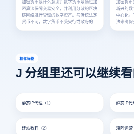
加密货币是什么意思？数字货币是通过加
加密货币
密算法保障交易安全，并利用分散的区块
新兴的数
链网络进行管理的数字资产。与传统法定
中心化。
货币不同，数字货币不受央行或政府的控
法来确保
制，而是由全球各节点共同维护。利用区
性，并通
块链技术，数字货币的交易信息能够实现
行。这种
透明且不可篡改的记录，从而确保其安全
管理机构
性和可靠性。
何传统金
球网络中
相邻标签
保了它的
J 分组里还可以继续
静态IP代理
（1）
静态IP
建站教程
（2）
矩阵运营