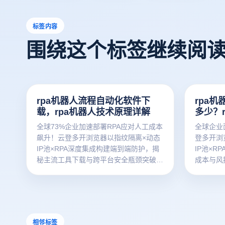
标签内容
围绕这个标签继续阅
rpa机器人流程自动化软件下
rpa
载，rpa机器人技术原理详解
多少？
是什么
全球73%企业加速部署RPA应对人工成本
全球企业
飙升！云登多开浏览器以指纹隔离×动态
登多开浏
IP池×RPA深度集成构建端到端防护，揭
IP池×
秘主流工具下载与跨平台安全瓶颈突破方
成本与风
案。
及跨平台
相邻标签