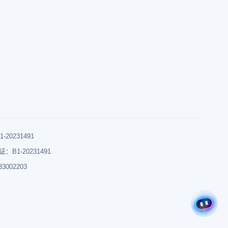
0231491
B1-20231491
002203