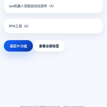
rpa机器人流程自动化软件
（4）
RPA工具
（4）
返回 R 分组
查看全部标签