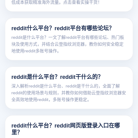
低成本获取精准海外流量。点击查看实操干货！
reddit什么平台？reddit平台有哪些论坛？
reddit是什么平台？一文了解reddit平台有哪些论坛、热门板
块及使用方式，并结合云登指纹浏览器，教你如何安全稳定
地使用reddit多账号操作。
reddit是什么平台？reddit干什么的？
深入解析reddit是什么平台、reddit是干什么的，全面了解
reddit的使用场景与规则，并教你如何借助云登指纹浏览器安
全高效地使用reddit，多账号操作更稳定。
reddit什么平台？reddit网页版登录入口在哪
里？