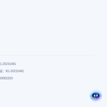
0231491
B1-20231491
002203