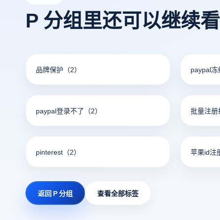
P 分组里还可以继续
品牌保护
（2）
paypal
paypal登录不了
（2）
批量注册
pinterest
（2）
苹果id注
返回 P 分组
查看全部标签