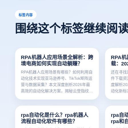
标签内容
围绕这个标签继续阅
RPA机器人应用场景全解析：跨
RPA
境电商如何实现自动躺赚？
载：2
自动化
RPA机器人应用场景有哪些？如何利用自
还在寻找
动化技术实现亚马逊养号、TikTok矩阵运
件下载资
营与数据采集？本文深度剖析2026年最
度解析2
高效的自动化解决方案，揭秘云登指纹浏
动化新标
览器如何通过内置免费RPA与环境隔离技
置的免费
术，打造零封号风险的“7x24小时数字员
联环境中
工”。
长。
rpa自动化是什么？rpa机器人
rpa
流程自动化软件有哪些？
rpa