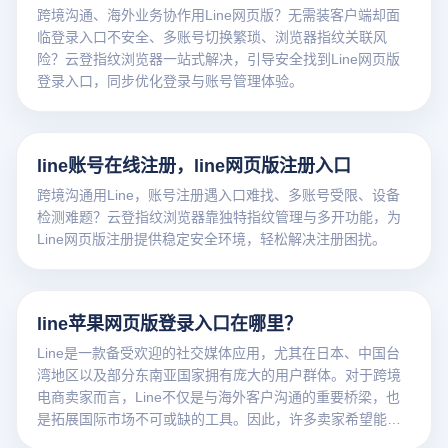
跨境沟通、海外业务协作用Line网页版？无需装客户端却面
临登录入口不安全、多账号切换繁琐、浏览器指纹关联风
险？云登指纹浏览器一站式解决，引导安全找到Line网页版
登录入口，同步优化登录与账号管理体验。
line账号在线注册，line网页版注册入口
跨境沟通用Line，账号注册遇入口难找、多账号受限、设备
检测难题？云登指纹浏览器靠独特指纹管理与多开功能，为
Line网页版注册提供稳定安全环境，轻松解决注册困扰。
line苹果网页版登录入口在哪里？
Line是一款备受欢迎的社交媒体应用，尤其在日本、中国台
湾地区以及部分东南亚国家拥有庞大的用户群体。对于跨境
电商卖家而言，Line不仅是与海外客户沟通的重要桥梁，也
是拓展国际市场不可或缺的工具。因此，许多卖家希望能在
网页端便捷地登录Line账户。接下来，我们将详细介绍如何