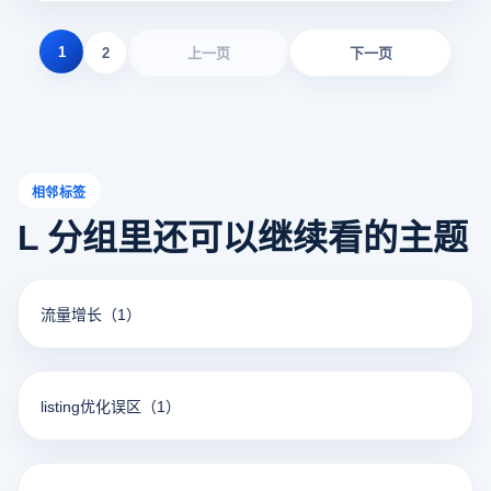
在网页上登录Line账号。
1
2
上一页
下一页
相邻标签
L 分组里还可以继续看的主题
流量增长
（1）
listing优化误区
（1）