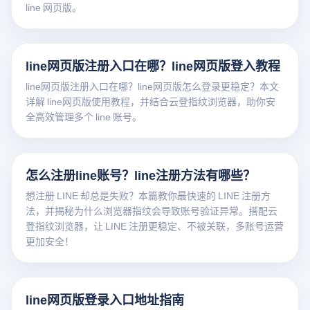
line 网页版。
line网页版注册入口在哪？line网页版登入教程
line网页版注册入口在哪？line网页版怎么登录更稳定？本文
详解 line网页版使用教程，并结合云登指纹浏览器，助你安
全高效管理多个 line 账号。
怎么注册line账号？line注册方法有哪些？
想注册 LINE 却总是失败？本篇教你最快速的 LINE 注册方
法，并揭秘为什么浏览器指纹会导致账号验证异常。搭配云
登指纹浏览器，让 LINE 注册更稳定、不被关联，多账号运营
更加安全！
line网页版登录入口地址指南