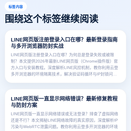
标签内容
围绕这个标签继续阅读
LINE网页版注册登录入口在哪？最新登录指南
与多开浏览器防封实战
LINE网页版注册登录入口在哪？为何总是登录失败或被限
制？本文提供2026年最新LINE网页版（Chrome插件版）官
方入口与安装教程。深度解析LINE风控机制，教你利用云登
多开浏览器的环境隔离技术，解决验证码循环与IP封锁问
题，实现多账号安全运营与防关联管理。
LINE网页版一直显示网络错误？最新修复教程
与防封方案
LINE网页版一直显示网络错误或无法登录？排查了虚拟网络
还是不行？本文揭秘LINE网络故障的真实原因，深度解析IP
污染与WebRTC泄露问题。教你利用云登多开浏览器的环境