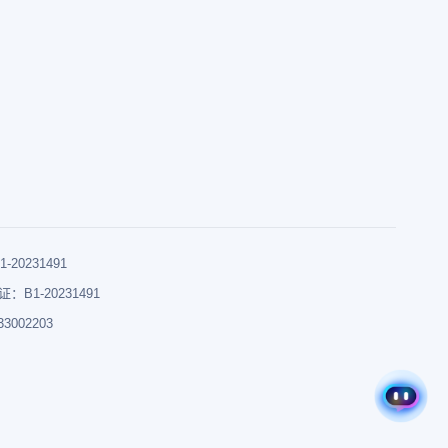
0231491
B1-20231491
002203