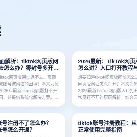
读
全面解析：tiktok网页版网
2026最新：TikTok网
去怎么办？零封号多开解
怎么进？入口打开教程
封全攻略
iktok网页版网址进不去、页面
想要知道tiktok网页版网址怎么进、
或账号被风控的困境？本文为您
网页版网址怎么打开？本文为
026年最新tiktok网页版打不开
2026最新TikTok网页版入口
因，并提供系统化解决方案。借
常见打不开的原因解析。结合
开浏览器的顶级指纹防关联技术
览器的指纹防关联技术，轻松
境配置，一站式解决网络受限、
境限制、账号关联封号等难题
难题，助您安全、稳定地实现
高效的多账号矩阵运营。立即
ok账号注册不了怎么办？
tiktok账号注册教程：
k矩阵高效运营。点击获取最新零门
封登录指南，开启您的TikTok
ok账号怎么开通？
正常使用完整指南
南！
旅！