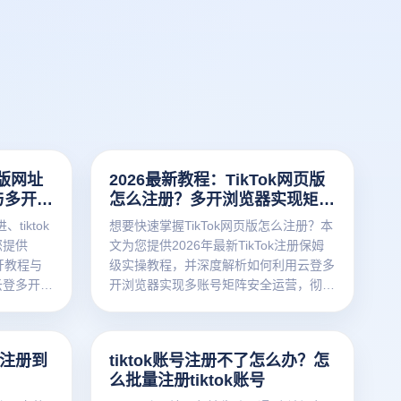
页版网址
2026最新教程：TikTok网页版
与多开防
怎么注册？多开浏览器实现矩阵
防关联运营
tiktok
想要快速掌握TikTok网页版怎么注册？本
您提供
文为您提供2026年最新TikTok注册保姆
打开教程与
级实操教程，并深度解析如何利用云登多
云登多开浏
开浏览器实现多账号矩阵安全运营，彻底
解决网络环
解决设备防关联难题，防封号更安全，助
，实现安全
您高效抢占海外短视频流量红利！点击阅
获取最新防
读完整攻略，免费下载云登浏览器体验。
从注册到
tiktok账号注册不了怎么办？怎
引流变现之
么批量注册tiktok账号