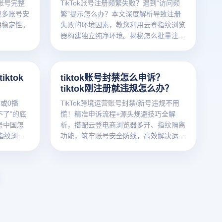
k账号完整
TikTok账号注册频繁失败？遇到“访问频
现多账号安
繁”提示怎么办？本文深度解析导致注册
期稳定性。
失败的环境因素，教您利用云登指纹浏览
器构建独立纯净环境。揭秘怎么批量注册
TikTok账号的高效矩阵方案，通过物理级
指纹隔离与RPA自动化技术，助您轻松突
破风控限制。点击免费获取防关联注册攻
ktok
tiktok账号封禁怎么申诉？
略！
tiktok刚注册就违规怎么办？
屏或0播
TikTok跨境运营账号封禁/新号违规不用
不了”的底
慌！精准申诉流程+源头规避技巧全解
账号中国怎
析，搭配云登电商浏览器多开、指纹隔离
指纹浏览
功能，筑牢账号安全防线，高效解决运营
够防御
痛点。
，从源头解
功率。点击