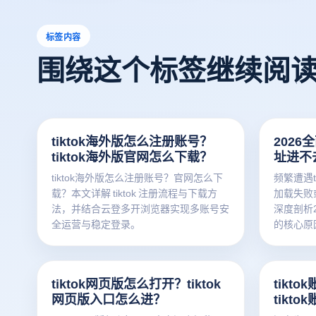
标签内容
围绕这个标签继续阅
tiktok海外版怎么注册账号？
2026
tiktok海外版官网怎么下载？
址进不
决指南
tiktok海外版怎么注册账号？官网怎么下
频繁遭遇t
载？本文详解 tiktok 注册流程与下载方
加载失败
法，并结合云登多开浏览器实现多账号安
深度剖析2
全运营与稳定登录。
的核心原
助云登多
与独立环
账号关联
tiktok网页版怎么打开？tiktok
tikt
TikTo
网页版入口怎么进？
tikt
槛破局指