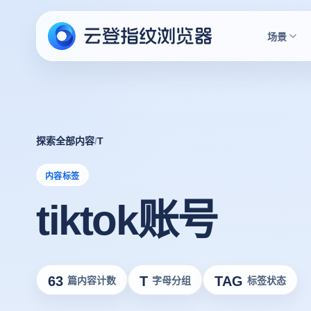
场景
探索全部内容
/
T
内容标签
tiktok账号
63
T
TAG
篇内容计数
字母分组
标签状态