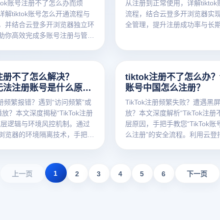
ktok账号注册不了怎么办而烦
从注册到正常使用，详解tikto
解tiktok账号怎么开通流程与
流程，结合云登多开浏览器实
，并结合云登多开浏览器独立环
全管理，提升注册成功率与长
助你高效完成多账号注册与管
ok注册不了怎么解决？
tiktok注册不了怎么办？ti
ok无法注册账号是什么原
账号中国怎么注册？
k注册频繁报错？遇到“访问频繁”或
TikTok注册频繁失败？遭遇黑
放？本文深度揭秘“TikTok注册
放？本文深度解析“TikTok注册
底层逻辑与环境风控机制。通过
层原因，手把手教您“TikTok
浏览器的环境隔离技术，手把手
么注册”的安全流程。利用云登
ikTok无法注册账号的难题，保
器构建独立纯净环境，通过能
全，提升注册成功率。点击获取
Canvas指纹追踪的隔离技术
家攻略！
决账号关联难题，提升注册成
1
上一页
2
3
4
5
6
下一页
免费获取防关联解决方案！