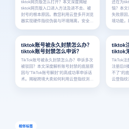
tiktok网页版怎么打开？本文深度揭秘
还在为ti
tiktok网页版入口进入方法及进不去、被
恼？本文详
封号的根本原因。教您利用云登多开浏览
失败原因
器实现硬件指纹伪装与环境隔离，安全稳
境功能，
定管理多账号tiktok矩阵，大幅提升账号
理。
权重与存活率。
tiktok账号被永久封禁怎么办？
tikt
tiktok账号封禁怎么申诉？
tikt
因？
TikTok账号被永久封禁怎么办？申诉多次
TikTo
被驳回？本文深度解析账号封禁的底层原
注册后0播
因与“TikTok账号解封”的高成功率申诉话
不了”的
术。揭秘跨境大卖如何利用云登指纹浏览
云登指纹
器构建独立纯净环境，从源头隔离设备指
教您解决T
纹，彻底规避因环境关联导致的封号风
障账号安
险。点击免费获取防关联运营方案！
防关联独
相邻标签