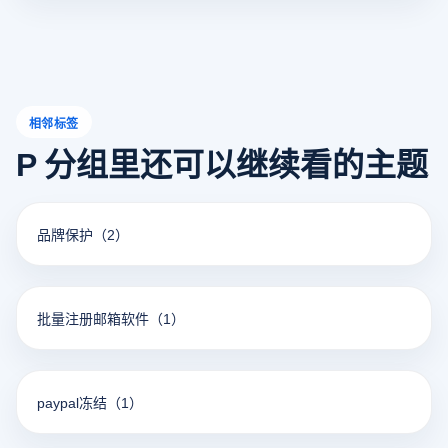
货币支付时，PayPal会问你是否想用它的汇率来转换货币。
间和市场竞争力。为了保持价格优势，优化财务管理，跨境
如果选择手动汇率，一般可以根据实时市场汇率输入更合理
电子商务卖家了解和应对这些汇率变化非常重要。
的汇率，从而最大限度地降低成本。 4. 确定并达成交易 输入
所需汇率后，确定交易数据并完成支付。您可以在确定页面
中查看所选汇率和最终交易金额的影响。
相邻标签
P 分组里还可以继续看的主题
品牌保护
（2）
批量注册邮箱软件
（1）
paypal冻结
（1）