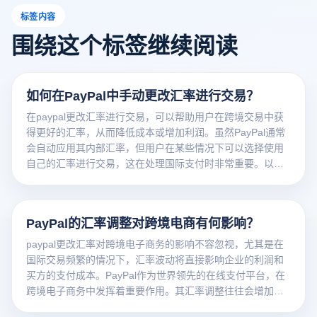
标签内容
围绕这个标签继续阅读
如何在PayPal中手动更改汇率进行交易？
在paypal更改汇率进行交易，可以帮助用户在跨境交易中获
得更好的汇率，从而降低成本或增加利润。虽然PayPal通常
会自动应用其内部汇率，但用户在某些情况下可以选择使用
自己的汇率进行交易，这在处理国际支付时非常重要。以下
是如何在PayPal中手动更改汇率进行交易的基本步骤和注意
事项: 1. 了解PayPal汇率政策 首先，了解PayPal的汇率政策
非常重要。PayPal将根据市场汇率和自己的手续费制定交易
PayPal的汇率调整对跨境电商有何影响？
汇率。在某些情况下，客户可能会发现PayPal的汇率高于市
场汇率，因此手动更改汇率也有助于降低交易成本。 2. 选择
paypal更改汇率对跨境电子商务的影响不容忽视，尤其是在
支付选项 用户在进行国际支付时，可以在交易过程中选择“支
国际交易频繁的情况下，汇率波动将直接影响企业的利润和
付货币”。PayPal在输入支付金额时会显示可用的货币选项。
买方的支付成本。PayPal作为世界领先的在线支付平台，在
此时，您还可以选择将支付金额转换为收款人的货币，或者
跨境电子商务中发挥着重要作用。其汇率调整往往会增加或
使用您自己的本地货币。 3. 手工输入汇率 当你选择用自己的
降低支付成本，从而影响跨境电子商务的定价策略、盈利空