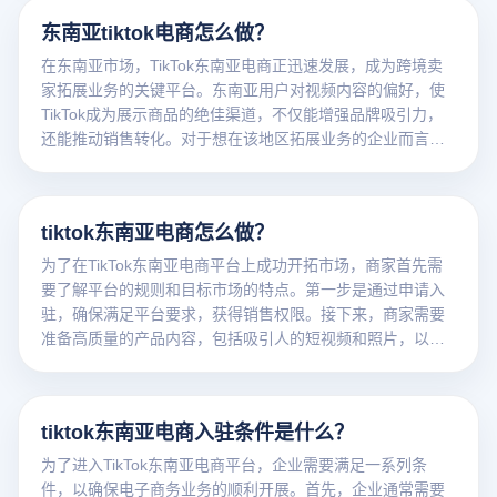
偏好和文化背景，从而制定精准的产品选择和本地化营销策
东南亚tiktok电商怎么做？
略。同时，借助TikTok的网红合作和广告推广功能，可以大
幅提升品牌曝光度和用户转化率，在竞争激烈的市场中取得
在东南亚市场，TikTok东南亚电商正迅速发展，成为跨境卖
一席之地。
家拓展业务的关键平台。东南亚用户对视频内容的偏好，使
TikTok成为展示商品的绝佳渠道，不仅能增强品牌吸引力，
还能推动销售转化。对于想在该地区拓展业务的企业而言，
利用TikTok独特的短视频和直播功能，可以更好地契合当地
消费者的需求，提供差异化的消费体验。
tiktok东南亚电商怎么做？
为了在TikTok东南亚电商平台上成功开拓市场，商家首先需
要了解平台的规则和目标市场的特点。第一步是通过申请入
驻，确保满足平台要求，获得销售权限。接下来，商家需要
准备高质量的产品内容，包括吸引人的短视频和照片，以吸
引东南亚用户的注意力。结合TikTok独特的推荐系统，商家
可以利用创意短视频营销展示产品，通过直播、霸权赛或网
络名人合作等方式提高品牌曝光度。此外，商家还需要考虑
tiktok东南亚电商入驻条件是什么？
东南亚地区的物流和支付订单。
为了进入TikTok东南亚电商平台，企业需要满足一系列条
件，以确保电子商务业务的顺利开展。首先，企业通常需要