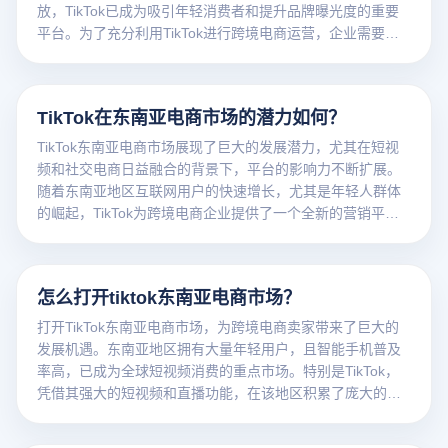
放，TikTok已成为吸引年轻消费者和提升品牌曝光度的重要
平台。为了充分利用TikTok进行跨境电商运营，企业需要根
据平台的特点制定合适的策略，同时借助云登电商浏览器等
工具来高效管理多个账户、提升运营效果。
TikTok在东南亚电商市场的潜力如何？
TikTok东南亚电商市场展现了巨大的发展潜力，尤其在短视
频和社交电商日益融合的背景下，平台的影响力不断扩展。
随着东南亚地区互联网用户的快速增长，尤其是年轻人群体
的崛起，TikTok为跨境电商企业提供了一个全新的营销平
台，帮助商家通过创意短视频、直播带货等方式，与消费者
进行直接互动，提升品牌认知度并促进产品销售。
怎么打开tiktok东南亚电商市场？
打开TikTok东南亚电商市场，为跨境电商卖家带来了巨大的
发展机遇。东南亚地区拥有大量年轻用户，且智能手机普及
率高，已成为全球短视频消费的重点市场。特别是TikTok，
凭借其强大的短视频和直播功能，在该地区积累了庞大的用
户群，为电商卖家提供了理想的产品曝光和销售渠道。要在
这个市场中站稳脚跟，卖家需要深入了解东南亚各国的消费