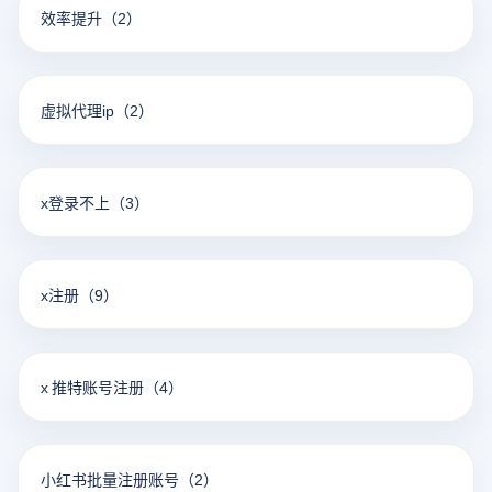
效率提升
（2）
虚拟代理ip
（2）
x登录不上
（3）
x注册
（9）
x 推特账号注册
（4）
小红书批量注册账号
（2）