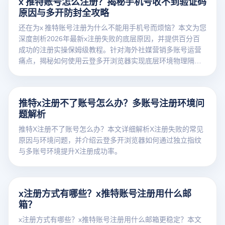
x 推特账号怎么注册？揭秘手机号收不到验证码
原因与多开防封全攻略
还在为x 推特账号注册为什么不能用手机号而烦恼？本文为您
深度剖析2026年最新x注册失败的底层原因，并提供百分百
成功的注册实操保姆级教程。针对海外社媒营销多账号运营
痛点，揭秘如何使用云登多开浏览器实现底层环境物理隔
离，轻松管理矩阵账号，彻底告别推特关联封号限流。立即
点击获取出海防关联黑科技！
推特x注册不了账号怎么办？多账号注册环境问
题解析
推特X注册不了账号怎么办？本文详细解析X注册失败的常见
原因与环境问题，并介绍云登多开浏览器如何通过独立指纹
与多账号环境提升X注册成功率。
x注册方式有哪些？x推特账号注册用什么邮
箱？
x注册方式有哪些？x推特账号注册用什么邮箱更稳定？本文