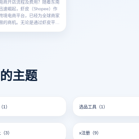
电商开店流程及费用？随着东南
迅速崛起，虾皮（Shopee）作
跨境电商平台，已经为全球商家
限的商机。无论是通过虾皮平台
商品，还是将产品推向东南亚及
市场，开设虾皮店铺已经成为许
展业务的优选方式。然而，要在
功开店，商家不仅需要了解平台
程和相关政策，还需要掌握如何
展示、提高运营效率，并合理控
看的主题
用。本文将详细介绍如何在虾皮
平台上开设店铺的完整流程，以
程中可能遇到的费用，帮助您更
了解如何在虾皮平台上成功开展
（1）
选品工具
（1）
上
（3）
x注册
（9）