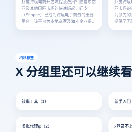
虾皮跨境电商开店流程及费用？随着东南
虾皮跨境
亚及其他国际市场的快速崛起，虾皮
亚市场的
（Shopee）已成为跨境电子商务的重要
为领先的
平台。该平台为本地商家及海外企业提供
提供了无
了广阔的销售渠道，帮助商家将商品推广
销售本地
到全球市场。然而，要在虾皮平台上成功
其他国际
开店并实现稳定运营，商家不仅需要掌握
多企业拓
平台的开店流程，还需要优化店铺管理和
虾皮上成
控制运营费用。本文将详细介绍虾皮跨境
的开店流
相邻标签
电商的开店流程，并分析开店过程中可能
优化产品
X 分组里还可以继续
遇到的费用，以帮助商家更好地理解如何
制各类费
在虾皮上开设并优化自己的跨境电商业
跨境电商
务。
及运营过
加清晰地
业务。
效率工具
（1）
新手入门
虚拟代理ip
（2）
x登录不