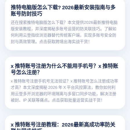
推特电脑版怎么下载? 2026最新安装指南与多
账号防封技巧
还在搜索推特电脑版怎么下载？本文提供2026最新推特电脑
版安装教程，并深度揭秘多账号运营的防关联技巧。了解如
何利用云登指纹浏览器替代传统客户端，实现多账号安全防
封与高效管理。点击获取跨境出海实战干货！
x 推特账号注册为什么不能用手机号？x 推特账
号怎么注册？
x 推特账号注册手机号无法验证？x 推特账号怎么注册成功率
才高？本文深度揭秘 2026 年 X 平台风控算法，教你如何利
用云登多开浏览器的环境隔离与多窗口同步功能，解决注册
被封、IP 关联等痛点。点击获取批量运营实战干货！
x 推特账号注册教程：2026最新高成功率防关