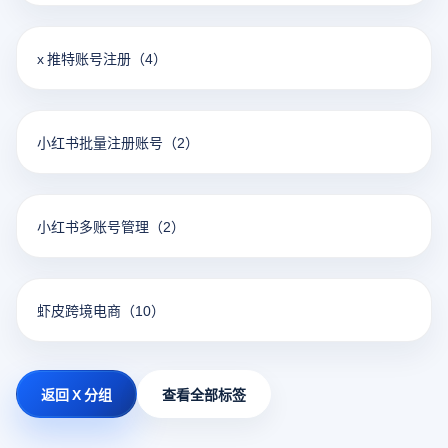
x 推特账号注册
（4）
小红书批量注册账号
（2）
小红书多账号管理
（2）
虾皮跨境电商
（10）
返回 X 分组
查看全部标签