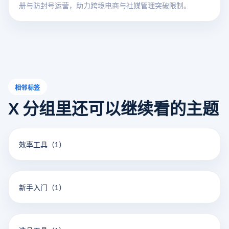
册与防封号运营，助力跨境电商与社媒管理突破限制。
相邻标签
X 分组里还可以继续看的主题
效率工具
（1）
新手入门
（1）