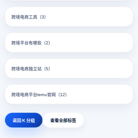
跨境电商工具
（3）
跨境平台有哪些
（2）
跨境电商独立站
（5）
跨境电商平台temu官网
（12）
返回 K 分组
查看全部标签