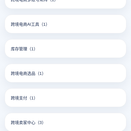
跨境电商AI工具
（1）
库存管理
（1）
跨境电商选品
（1）
跨境支付
（1）
跨境卖家中心
（3）