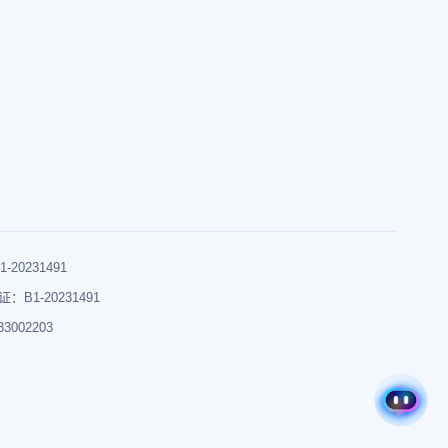
0231491
B1-20231491
002203