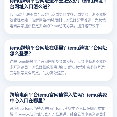
temu跨境平台网址进不去怎么办？temu跨境平
台网址入口怎么进？
Temu网址进不去？云登电商浏览器靠多开浏览器、浏览器指
纹管理功能，破解网络/地域限制与浏览器配置难题，为跨境
电商卖家提供稳定安全的Temu访问方案，提升运营效率！
temu跨境平台网址在哪里？temu跨境平台网址
怎么登录？
详解Temu跨境平台官网网址及登录步骤，云登电商浏览器以
多开浏览器、浏览器指纹隔离功能，解决跨境电商多账号运
营与账号安全痛点，助力高效运营。
跨境电商平台temu官网值得入驻吗？temu卖家
中心入口在哪里？
跨境电商Temu值得入驻吗？Temu卖家中心入口在哪？本文
解析Temu入驻价值与官方入驻通道，结合云登电商浏览器多