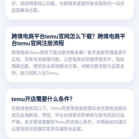
开、指纹隔离核心功能，为跨境卖家提供安全高效的一站式
运营解决方案。
跨境电商平台temu官网怎么下载？跨境电商平
台temu官网注册流程
跨境电商Temu官网下载注册攻略来袭！新手卖家常遇渠道不
正规、多账号关联等问题，云登电商浏览器凭借多开、指纹
隔离功能，提供安全高效解决方案，详解注册流程与运营支
持，助力轻松入驻Temu。
temu开店需要什么条件？
在跨境电商风口下，Temu凭借零佣金政策和全托管物流服务
成为出海新宠。然而，平台对商家资质审核与账号风控日益
严格。本文将深度解析Temu开店核心条件，并揭秘如何通过
云登指纹浏览器实现多店铺安全运营。