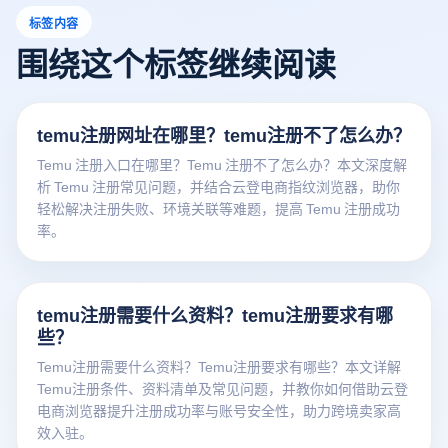
标签内容
围绕这个标签继续阅读
temu注册网址在哪里？temu注册不了怎么办？
Temu 注册入口在哪里？Temu 注册不了怎么办？本文深度解
析 Temu 注册常见问题，并结合云登电商指纹浏览器，助你
轻松解决注册失败、环境关联等难题，提高 Temu 注册成功
率。
temu注册需要什么资料？temu注册要求有哪
些？
Temu注册需要什么资料？Temu注册要求有哪些？本文详解
Temu注册条件、资料清单及常见问题，并教你如何借助云登
电商浏览器提升注册成功率与账号安全性，助力跨境卖家高
效入驻。