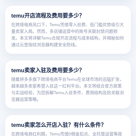
temu开店流程及费用要多少？
在跨境电商风口下，Temu凭借零入驻费、低门槛优势吸引大
量卖家入局。然而，多店铺运营中的账号关联封禁问题频
发。本文将详解Temu合规开店流程与成本结构，并揭秘如何
通过云登指纹浏览器构建安全防线。
temu卖家入驻及费用要多少？
随着拼多多旗下跨境电商平台Temu在全球市场的迅猛扩张，
越来越多卖家希望入驻这一红利平台。本文将结合官方政策
与实战经验，为您拆解Temu入驻条件、费用结构及防关联浏
览器运营策略。
temu卖家怎么开店入驻？有什么条件？
在跨境电商红利期，Temu凭借0佣金扣点、全托管运营等政