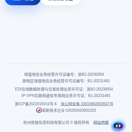
增值电信业务经营许可证编号：浙B2-20230054
跨地区增值电信业务经营许可证编号：B1-20231491
EDI在线数据处理与交易处理业务许可证：浙B2-20230054
IP-VPN互联网虚拟专用网业务许可证：B1-20231491
浙ICP备2022019151号-6
浙公网安备 33010902003507号
高新技术企业 GR202433002203
杭州辰链信息科技有限公司 © 版权所有
网站地图