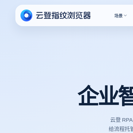
场景
企业
云登 R
给流程托