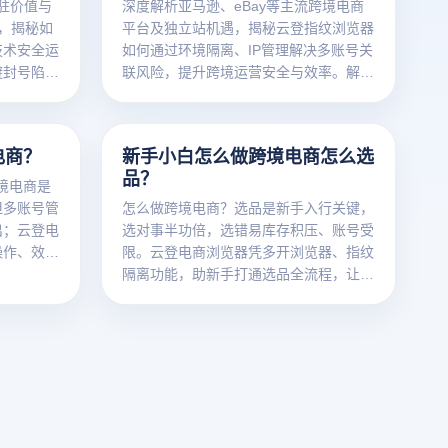
入驻价值与
深度解析亚马逊、eBay等主流跨境电商
，揭秘如
平台及独立站机遇，揭秘云登指纹浏览器
技术安全运
如何通过环境隔离、IP管理解决多账号关
避封号陷
联风险，提升跨境运营安全与效率。解锁
安全出海新策略！
电商？
新手小白怎么做跨境电商怎么选
品？
跨境电商是
但多账号管
怎么做跨境电商？选品是新手入行关键，
出；云登电
选对事半功倍，选错易库存积压、账号受
操作、效率
限。云登电商浏览器凭多开浏览器、指纹
营支持。
隔离功能，助新手打通选品全流程，让选
品更精准安全。