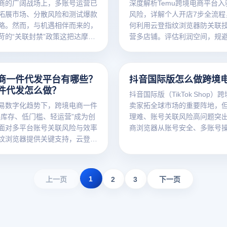
商的广阔战场上，多账号运营已
深度解析Temu跨境电商平台
拓展市场、分散风险和测试爆款
风险，详解个人开店7步全流程
略。然而，与机遇相伴而来的，
何利用云登指纹浏览器防关联
苛的“关联封禁”政策这把达摩克
营多店铺。评估利润空间，规
。一个不经意的疏忽，就可能导
阱！
营的店铺全军覆没，损失惨重。
商一件代发平台有哪些？
抖音国际版怎么做跨境
件代发怎么做？
抖音国际版（TikTok Shop）
易数字化趋势下，跨境电商一件
卖家拓全球市场的重要阵地，
零库存、低门槛、轻运营”成为创
理难、账号关联风险高问题突
面对多平台账号关联风险与效率
商浏览器从账号安全、多账号
纹浏览器提供关键支持，云登电
优化切入，为其提供全流程运
凭借专业多开与指纹防护能力，
商家安全高效布局全球市场，实
运营新突破。
1
上一页
2
3
下一页