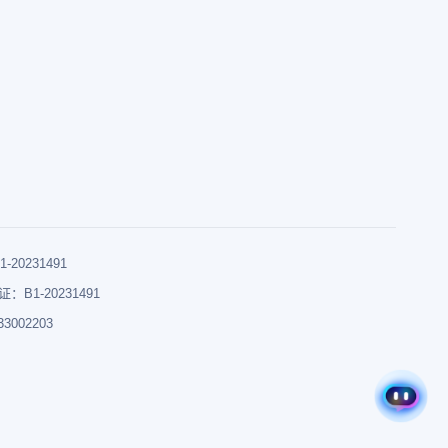
0231491
B1-20231491
002203