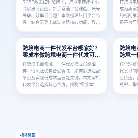
RCEP政策红利加持下，跨境电商成中小
在跨境电
商家出海首选。新手常遇平台难选、账号
成为卖家
关联、效率低问题？本文梳理热门平台特
的标配策
性，结合云登电商浏览器核心功能，教你
是平台严
选对平台用对工具，快速入门跨境生意。
利斯之剑
致辛苦经
跨境电商一件代发平台哪家好？
跨境电
零成本做跨境电商一件代发可以
跨境一
吗？
在跨境电商领域，一件代发模式以零库
在全球贸
存、低风险优势备受青睐，如何挑选适配
代发以“
平台及实现低成本运营是关键。本文解析
业优选。
代发平台选择核心维度，揭秘“零成本”入
瓶颈，指
局真相，结合云登电商浏览器的多开浏览
商浏览器
器、浏览器指纹隔离等功能，为商家提供
助力代发
安全高效的运营方案，助力跨境电商轻松
现轻资产
起步。
相邻标签