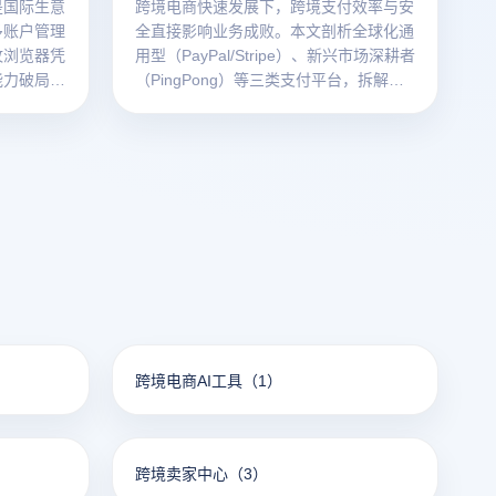
是国际生意
跨境电商快速发展下，跨境支付效率与安
多账户管理
全直接影响业务成败。本文剖析全球化通
纹浏览器凭
用型（PayPal/Stripe）、新兴市场深耕者
能力破局，
（PingPong）等三类支付平台，拆解安
择攻略。
全合规、多账号管理等选型指标，介绍云
登指纹浏览器护支付安全，为从业者供实
用参考。
跨境电商AI工具
（1）
跨境卖家中心
（3）