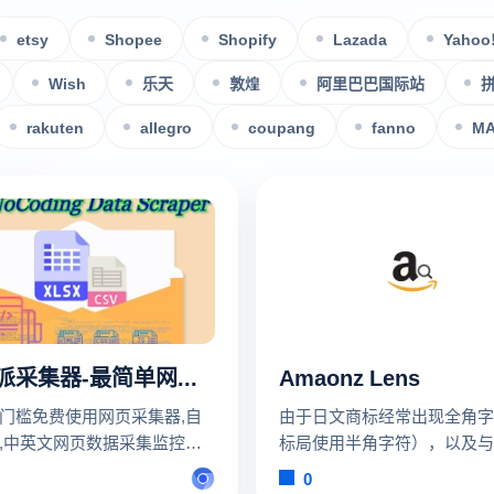
etsy
Shopee
Shopify
Lazada
Yahoo
Wish
乐天
敦煌
阿里巴巴国际站
rakuten
allegro
coupang
fanno
M
迷你派采集器-最简单网页自动采集监控
Amaonz Lens
门槛免费使用网页采集器,自
由于日文商标经常出现全角字
,中英文网页数据采集监控。
标局使用半角字符），以及与
马逊淘宝虾皮拼多多价格监控
不一支的分隔符（商标局数据
0