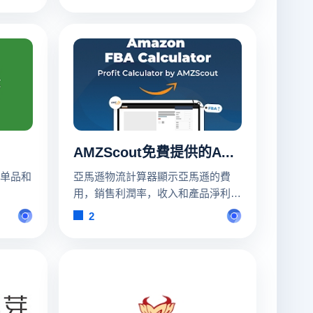
本站商
快人一步发现新商机。
其他站
AMZScout免費提供的Amazon FBA計算器
单品和
亞馬遜物流計算器顯示亞馬遜的費
用，銷售利潤率，收入和產品淨利
潤，可以免費使用。
2