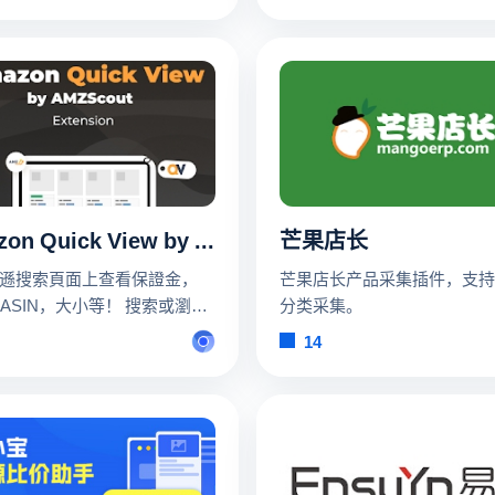
博小红书携程内容采集
分隔，商家用空格），所以日
标查询不是很精准。会出现比
点更频繁的"漏查"情况
Amazon Quick View by AMZScout
芒果店长
遜搜索頁面上查看保證金，
芒果店长产品采集插件，支持
，ASIN，大小等！ 搜索或瀏覽
分类采集。
，所有關鍵數據都將可用。
14
無需使用任何工具即可獲得獨
。