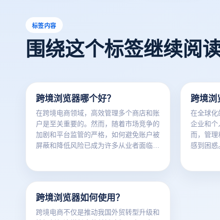
标签内容
围绕这个标签继续阅
跨境浏览器哪个好？
跨境浏
在跨境电商领域，高效管理多个商店和账
在全球化
户是至关重要的。然而，随着市场竞争的
企业和个
加剧和平台监管的严格，如何避免账户被
而，管理
屏蔽和降低风险已成为许多从业者面临的
感到困惑
主要问题。云登跨境电商浏览器作为一种
确保账户
创新工具，能够帮助广告营销人员、网络
为跨境电
爬虫从业者、社交媒体运营者、电商运营
在这种情
商以及流量实现人员有效管理多个账户，
云登指纹
跨境浏览器如何使用？
防范相关风险。本文将提供三项实用建
立站和社
议，以助您在跨境电商领域更加顺利地操
保障，具
跨境电商不仅是推动我国外贸转型升级和