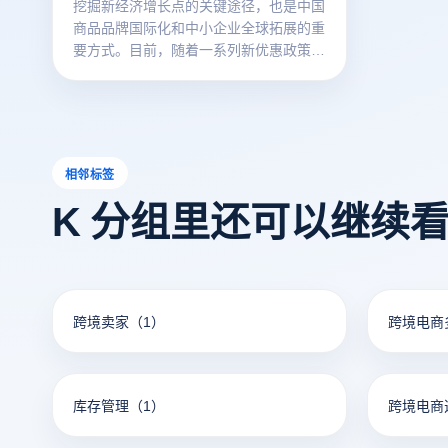
作。
等关键功
挖掘新经济增长点的关键途径，也是中国
商品品牌国际化和中小企业全球拓展的重
要方式。目前，随着一系列新优惠政策的
推出，跨境电商正在迎来新的发展机遇。
在商店管理方面，商家往往需要管理多个
商店，为了实现多人商店的安全管理和高
效运营，跨境电商浏览器普遍使用VPS设
备和指纹浏览器技术，以降低企业成本。
相邻标签
K 分组里还可以继续
跨境卖家
（1）
跨境电商
库存管理
（1）
跨境电商