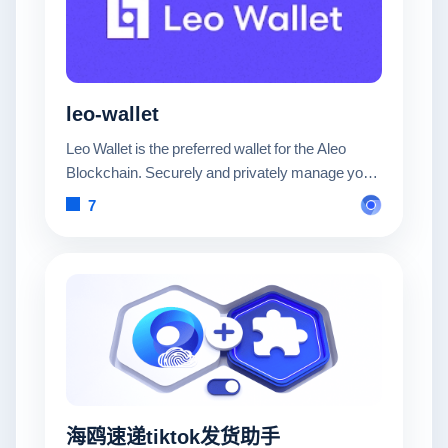
leo-wallet
Leo Wallet is the preferred wallet for the Aleo
Blockchain. Securely and privately manage your
Aleo keys and interact with private DApps.
7
海鸥速递tiktok发货助手