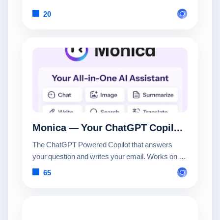
20
Monica — Your ChatGPT Copilot in Chrome
The ChatGPT Powered Copilot that answers
your question and writes your email. Works on all
websites.
65