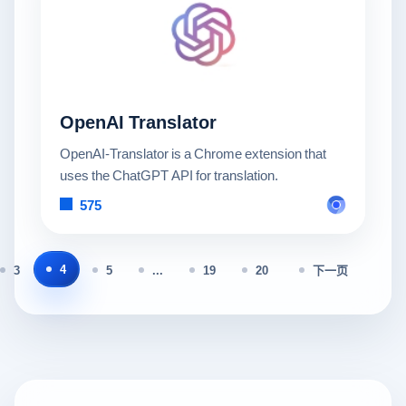
OpenAI Translator
OpenAI-Translator is a Chrome extension that
uses the ChatGPT API for translation.
575
4
3
5
...
19
20
下一页