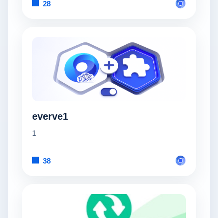
28
everve1
1
38